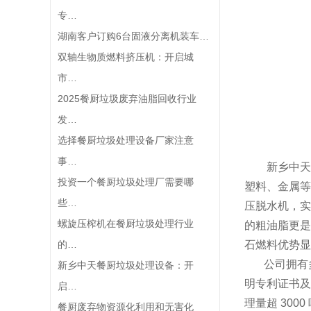
专…
湖南客户订购6台固液分离机装车…
双轴生物质燃料挤压机：开启城
市…
2025餐厨垃圾废弃油脂回收行业
发…
选择餐厨垃圾处理设备厂家注意
事…
新乡中天
投资一个餐厨垃圾处理厂需要哪
塑料、金属等
些…
压脱水机，实
螺旋压榨机在餐厨垃圾处理行业
的粗油脂更是
的…
石燃料优势显
公司拥有
新乡中天餐厨垃圾处理设备：开
明专利证书及
启…
理量超 30
餐厨废弃物资源化利用和无害化