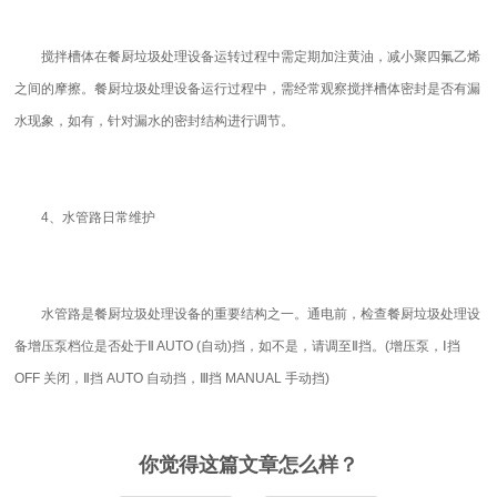
搅拌槽体在餐厨垃圾处理设备运转过程中需定期加注黄油，减小聚四氟乙烯
之间的摩擦。餐厨垃圾处理设备运行过程中，需经常观察搅拌槽体密封是否有漏
水现象，如有，针对漏水的密封结构进行调节。
4、水管路日常维护
水管路是餐厨垃圾处理设备的重要结构之一。通电前，检查餐厨垃圾处理设
备增压泵档位是否处于Ⅱ AUTO (自动)挡，如不是，请调至Ⅱ挡。(增压泵，Ⅰ挡
OFF 关闭，Ⅱ挡 AUTO 自动挡，Ⅲ挡 MANUAL 手动挡)
你觉得这篇文章怎么样？